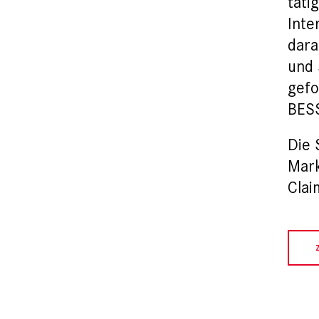
täti
Inte
dara
und 
gefo
BES
Die 
Mar
Clai