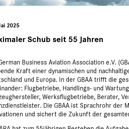
Mai 2025
imaler Schub seit 55 Jahren
German Business Aviation Association e.V. (GBA
bende Kraft einer dynamischen und nachhaltige
schland und Europa. In der GBAA trifft die ge
inander: Flugbetriebe, Handlings- und Wartu
zeughersteller, Werksflugbetriebe, Berater, V
nzdienstleister. Die GBAA ist Sprachrohr der Mi
vationen und sichert die Zukunft der gesamte
RA hat zum 55jährigen Bestehen die Aufgabe