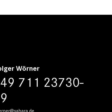
olger Wörner
49 711 23730-
19
erner@sahara.de