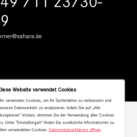
49 711 23730-
19
erner@sahara.de
Diese Website verwendet Cookies
Wir verwenden Cookies, um Ihr Surferlebnis zu verbessern und
unseren Datenverkehr zu analysieren. Indem Sie auf „Alle
akzeptieren“ klicken, stimmen Sie der Verwendung aller Cookies
zu. Unter "Einstellungen" finden Sie zusätzliche Informationen zu
Instagram
allen verwendeten Cookies.
Datenschutzerklärung öffnen
Facebook