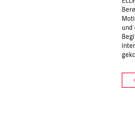
ELLW
Bere
Moti
und 
Begi
inte
gek