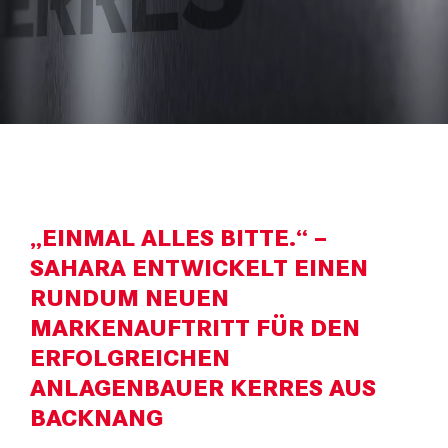
„EINMAL ALLES BITTE.“ –
SAHARA ENTWICKELT EINEN
RUNDUM NEUEN
MARKENAUFTRITT FÜR DEN
ERFOLGREICHEN
ANLAGENBAUER KERRES AUS
BACKNANG